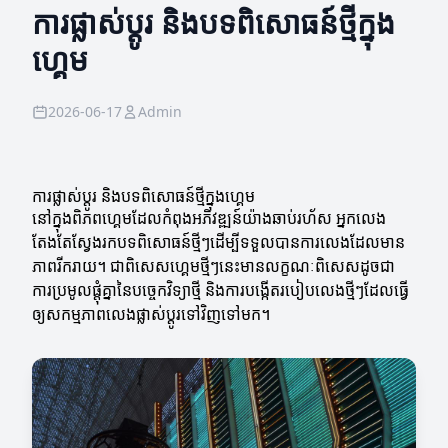
ការផ្លាស់ប្តូរ និងបទពិសោធន៍ថ្មីក្នុង
ហ្គេម
2026-06-17
Admin
ការផ្លាស់ប្តូរ និងបទពិសោធន៍ថ្មីក្នុងហ្គេម
នៅក្នុងពិភពហ្គេមដែលកំពុងអភិវឌ្ឍន៍យ៉ាងឆាប់រហ័ស អ្នកលេង
តែងតែស្វែងរកបទពិសោធន៍ថ្មីៗដើម្បីទទួលបានការលេងដែលមាន
ភាពរីករាយ។ ជាពិសេសហ្គេមថ្មីៗនេះមានលក្ខណៈពិសេសដូចជា
ការប្រមូលផ្តុំគ្នានៃបច្ចេកវិទ្យាថ្មី និងការបង្កើតរបៀបលេងថ្មីៗដែលធ្វើ
ឲ្យសកម្មភាពលេងផ្លាស់ប្តូរទៅវិញទៅមក។