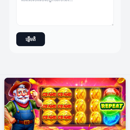
ផ្ញើមតិ