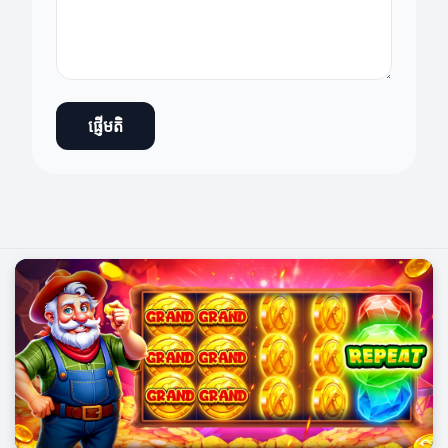
ផ្ញើមតិ