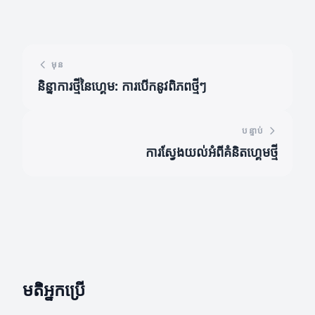
មុន
និន្នាការថ្មីនៃហ្គេម: ការបើកនូវពិភពថ្មីៗ
បន្ទាប់
ការស្វែងយល់អំពីគំនិតហ្គេមថ្មី
មតិអ្នកប្រើ