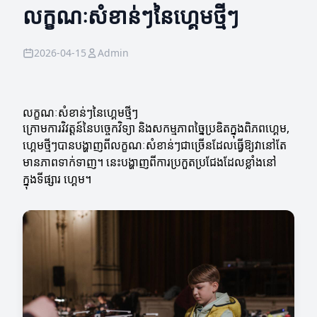
លក្ខណៈសំខាន់ៗនៃហ្គេមថ្មីៗ
2026-04-15
Admin
លក្ខណៈសំខាន់ៗនៃហ្គេមថ្មីៗ
ក្រោមការវិវត្តន៍នៃបច្ចេកវិទ្យា និងសកម្មភាពច្នៃប្រឌិតក្នុងពិភពហ្គេម,
ហ្គេមថ្មីៗបានបង្ហាញពីលក្ខណៈសំខាន់ៗជាច្រើនដែលធ្វើឱ្យវានៅតែ
មានភាពទាក់ទាញ។ នេះបង្ហាញពីការប្រកួតប្រជែងដែលខ្លាំងនៅ
ក្នុងទីផ្សារ ហ្គេម។