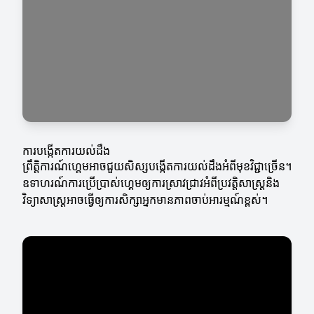
ការបង្កើតការយល់ដឹង
ព្រឹត្តិការណ៍ហ្គេមអាចជួយសិស្សបង្កើតការយល់ដឹងអំពីមុខវិជ្ជាច្រើន។
ឧទាហរណ៍ការប្រើប្រាស់ហ្គេមឲ្យការស្រាវជ្រាវអំពីប្រវត្តិសាស្ត្រនិង
វិទ្យាសាស្ត្រអាចធ្វើឲ្យការសិក្សាអ្នកមានភាពចាប់អារម្មណ៍ខ្ពស់។