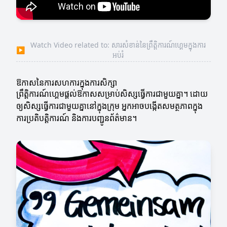
Watch Video related to: សារសំខាន់នៃព្រឹត្តិការណ៍ហ្គេមក្នុងការ
▶
អប់រំ
ឱកាសនៃការសហការក្នុងការសិក្សា
ព្រឹត្តិការណ៍ហ្គេមផ្តល់ឱកាសសម្រាប់សិស្សធ្វើការជាមួយគ្នា។ ដោយ
ឲ្យសិស្សធ្វើការជាមួយគ្នានៅក្នុងក្រុម អ្នកអាចបង្កើតសមត្ថភាពក្នុង
ការប្រតិបត្តិការណ៍ និងការបញ្ជូនព័ត៌មាន។