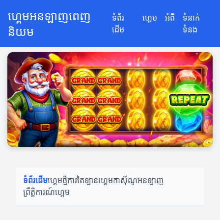
ហ្គេមអនឡាញពេញ
ទំព័រ
ហ្គេម
អំពី
ទំនាក់
និយម
ដើម
ទំនង
ទំព័រដើម
ហ្គេមថ្មី
ការតៃឡានហ្គេម
កាស៊ីណូអនឡាញ
ព្រឹត្តិការណ៍ហ្គេម