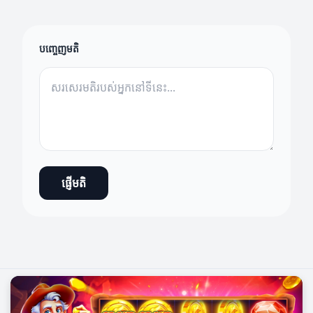
បញ្ចេញមតិ
ផ្ញើមតិ