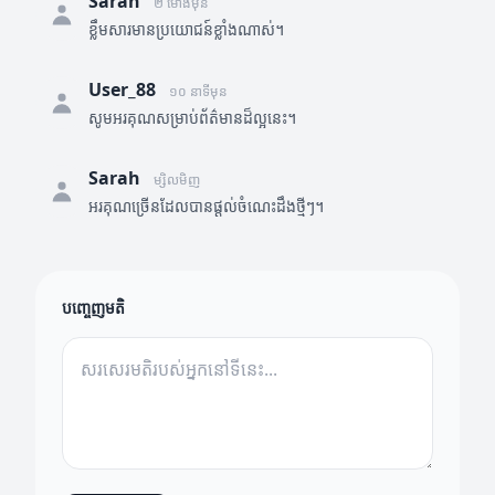
Sarah
២ ម៉ោងមុន
ខ្លឹមសារមានប្រយោជន៍ខ្លាំងណាស់។
User_88
១០ នាទីមុន
សូមអរគុណសម្រាប់ព័ត៌មានដ៏ល្អនេះ។
Sarah
ម្សិលមិញ
អរគុណច្រើនដែលបានផ្តល់ចំណេះដឹងថ្មីៗ។
បញ្ចេញមតិ