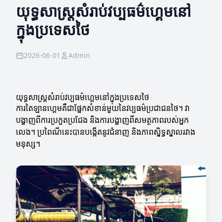
យុទ្ធសាស្ត្រសំរាប់វប្បធម៌ហ្គេមនៅ
ក្នុងប្រទេសថៃ
2026-06-01
Admin
យុទ្ធសាស្ត្រសំរាប់វប្បធម៌ហ្គេមនៅក្នុងប្រទេសថៃ
ការតៃឡានហ្គេមគឺជាផ្នែកសំខាន់មួយនៃវប្បធម៌ប្រជាជនថៃ។ វា
បង្ហាញពីការប្រកួតប្រជែង និងការបង្ហាញពីសមត្ថភាពរបស់អ្នក
លេង។ ប្រពៃណីនេះបានបង្កើតនូវជំនាញ និងភាពស្និទ្ធស្នាលរវាង
មនុស្ស។