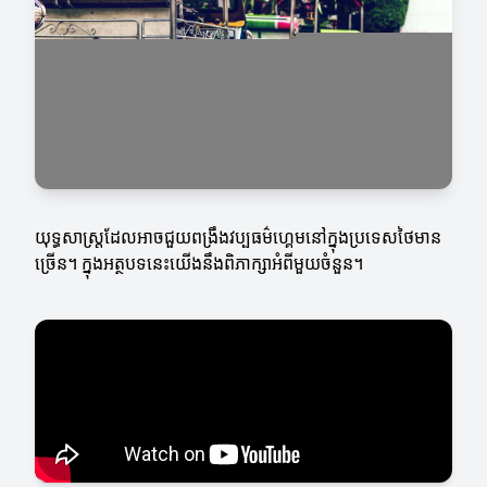
យុទ្ធសាស្ត្រដែលអាចជួយពង្រឹងវប្បធម៌ហ្គេមនៅក្នុងប្រទេសថៃមាន
ច្រើន។ ក្នុងអត្ថបទនេះយើងនឹងពិភាក្សាអំពីមួយចំនួន។